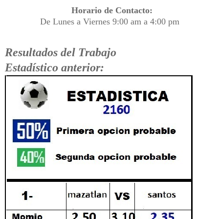
Horario de Contacto:
De Lunes a Viernes 9:00 am a 4:00 pm
Resultados del Trabajo
Estadístico anterior: