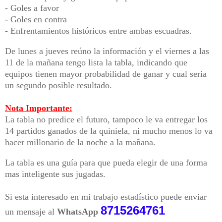
- Goles a favor
- Goles en contra
- Enfrentamientos históricos entre ambas escuadras.
De lunes a jueves reúno la información y el viernes a las
11 de la mañana tengo lista la tabla, indicando que
equipos tienen mayor probabilidad de ganar y cual seria
un segundo posible resultado.
Nota Importante:
La tabla no predice el futuro, tampoco le va entregar los
14 partidos ganados de la quiniela, ni mucho menos lo va
hacer millonario de la noche a la mañana.
La tabla es una guía para que pueda elegir de una forma
mas inteligente sus jugadas.
Si esta interesado en mi trabajo estadístico puede enviar
8715264761
un mensaje al
WhatsApp