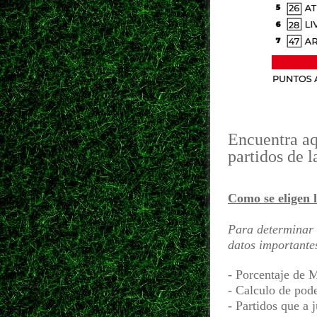
Encuentra aqu
partidos de l
Como se eligen l
Para determinar 
datos importante
- Porcentaje de 
- Calculo de pod
- Partidos que a 