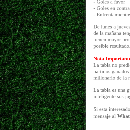
- Goles a favor
- Goles en contra
- Enfrentamientos
De lunes a jueves
de la mañana teng
tienen mayor pro
posible resultado
Nota Important
La tabla no predi
partidos ganados
millonario de la
La tabla es una 
inteligente sus j
Si esta interesad
mensaje al
What