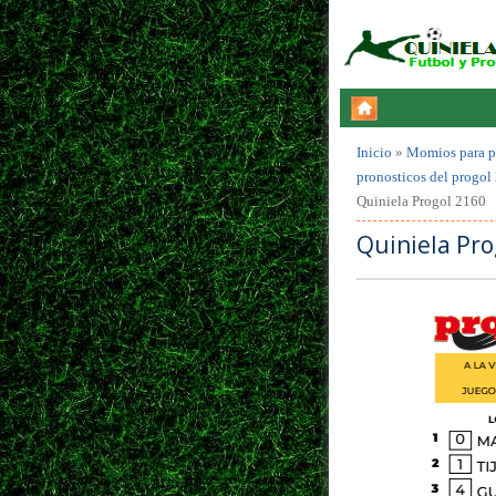
Inicio
»
Momios para p
pronosticos del progol
Quiniela Progol 2160
Quiniela Pro