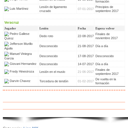
formación
Lesión de ligamento
Principios de
Luis Martínez
07-01-2017
cruzado
septiembre 2017
Veracruz
Jugador
Lesión
Fecha
Espera volver
Pedro Gallese
Finales de
Dedo roto
22-08-2017
noviembre 2017
Quiroz
Jefferson Murillo
Desconocido
21-08-2017
Día a día
Aguila
Manuel Viniegra
Desconocido
17-08-2017
Desconocido
Garcia
Giovani Hernandez
Desconocido
14-07-2017
Día a día
Finales de
Fredy Hinestroza
Lesión en el muslo
21-06-2017
septiembre 2017
De vuelta en la
Darvin Chavez
Torcedura de tendón
01-02-2017
formación