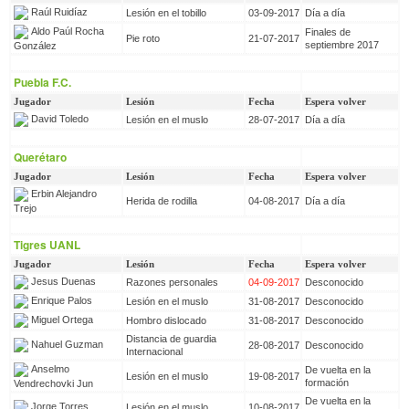
Raúl Ruidíaz
Lesión en el tobillo
03-09-2017
Día a día
Aldo Paúl Rocha
Finales de
Pie roto
21-07-2017
septiembre 2017
González
Puebla F.C.
Jugador
Lesión
Fecha
Espera volver
David Toledo
Lesión en el muslo
28-07-2017
Día a día
Querétaro
Jugador
Lesión
Fecha
Espera volver
Erbin Alejandro
Herida de rodilla
04-08-2017
Día a día
Trejo
Tigres UANL
Jugador
Lesión
Fecha
Espera volver
Jesus Duenas
Razones personales
04-09-2017
Desconocido
Enrique Palos
Lesión en el muslo
31-08-2017
Desconocido
Miguel Ortega
Hombro dislocado
31-08-2017
Desconocido
Distancia de guardia
Nahuel Guzman
28-08-2017
Desconocido
Internacional
Anselmo
De vuelta en la
Lesión en el muslo
19-08-2017
formación
Vendrechovki Jun
De vuelta en la
Jorge Torres
Lesión en el muslo
10-08-2017