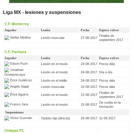
Liga MX - lesiones y suspensiones
C.F. Monterrey
Jugador
Lesión
Fecha
Espera volver
Finales de
Stefan Medina
Lesión muscular
27-08-2017
septiembre 2017
C.F. Pachuca
Jugador
Lesión
Fecha
Espera volver
Edson Puch
Lesión en el muslo
24-08-2017
Pocos diás
Jonathan
Lesión en el muslo
24-08-2017
Día a día
Urretaviscaya
Érick Gutiérrez
Lesión en el tobillo
24-08-2017
Pocos diás
Angelo Sagal
Lesión muscular
22-08-2017
Pocos diás
Finales de
Érick Aguirre
Lesión en el muslo
22-08-2017
septiembre 2017
De vuelta en la
Franco Jara
Lesión en el muslo
15-08-2017
formación
Suspensiones
Víctor Guzmán
Tarjeta roja (directa)
26-08-2017
11-09-2017
Chiapas FC