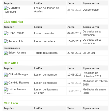
Jugador
Lesión
Fecha
Espera volver
Guillermo
Lesión del tendón de
28-01-2017
Desconocido
Aquiles
Rodriguez
Club América
Jugador
Lesión
Fecha
Espera volver
De vuelta en la
Oribe Peralta
Lesión muscular
02-09-2017
formación
De vuelta en la
Andres Uribe
Lesión de cadera
15-08-2017
formación
Suspensiones
Edson Álvarez
Tarjeta roja (directa)
20-08-2017
08-09-2017
Club Atlas
Jugador
Lesión
Fecha
Espera volver
Principios de
Clifford Aboagye
Lesión de menisco
12-08-2017
diciembre 2017
Mediados de febrero
Candido Ramirez
Lesión de menisco
17-06-2017
2018
Leiton Jimenez
Lesión de ligamento
Mediados de enero
14-05-2017
cruzado
2018
Romero
Club León
Jugador
Lesión
Fecha
Espera volver