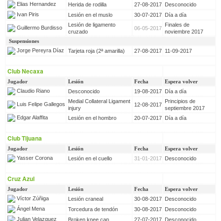
Elias Hernandez
Herida de rodilla
27-08-2017
Desconocido
Ivan Piris
Lesión en el muslo
30-07-2017
Día a día
Lesión de ligamento
Finales de
Guillermo Burdisso
06-05-2017
cruzado
noviembre 2017
Suspensiones
Jorge Pereyra Díaz
Tarjeta roja (2ª amarilla)
27-08-2017
11-09-2017
Club Necaxa
Jugador
Lesión
Fecha
Espera volver
Claudio Riano
Desconocido
19-08-2017
Día a día
Medial Collateral Ligament
Principios de
Luis Felipe Gallegos
12-08-2017
injury
septiembre 2017
Edgar Alaffita
Lesión en el hombro
20-07-2017
Día a día
Club Tijuana
Jugador
Lesión
Fecha
Espera volver
Yasser Corona
Lesión en el cuello
31-01-2017
Desconocido
Cruz Azul
Jugador
Lesión
Fecha
Espera volver
Víctor Zúñiga
Lesión craneal
30-08-2017
Desconocido
Ángel Mena
Torcedura de tendón
30-08-2017
Desconocido
Julian Velazquez
Broken knee cap
27-07-2017
Desconocido