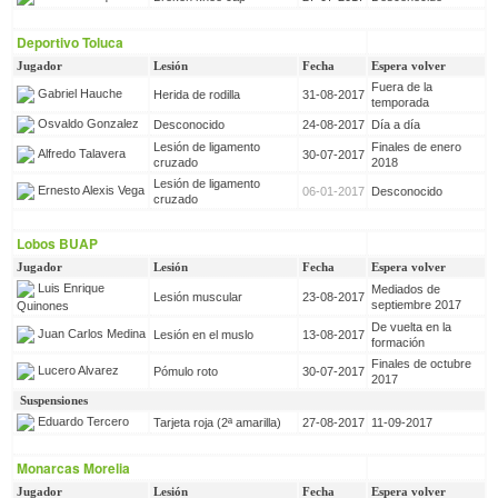
Deportivo Toluca
Jugador
Lesión
Fecha
Espera volver
Fuera de la
Gabriel Hauche
Herida de rodilla
31-08-2017
temporada
Osvaldo Gonzalez
Desconocido
24-08-2017
Día a día
Lesión de ligamento
Finales de enero
Alfredo Talavera
30-07-2017
cruzado
2018
Lesión de ligamento
Ernesto Alexis Vega
06-01-2017
Desconocido
cruzado
Lobos BUAP
Jugador
Lesión
Fecha
Espera volver
Luis Enrique
Mediados de
Lesión muscular
23-08-2017
septiembre 2017
Quinones
De vuelta en la
Juan Carlos Medina
Lesión en el muslo
13-08-2017
formación
Finales de octubre
Lucero Alvarez
Pómulo roto
30-07-2017
2017
Suspensiones
Eduardo Tercero
Tarjeta roja (2ª amarilla)
27-08-2017
11-09-2017
Monarcas Morelia
Jugador
Lesión
Fecha
Espera volver