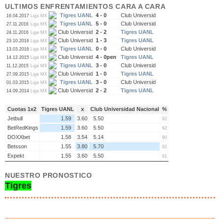
ULTIMOS ENFRENTAMIENTOS CARA A CARA
Tigres UANL
4 - 0
Club Universid
16.04.2017
Liga MX
Tigres UANL
5 - 0
Club Universid
27.11.2016
Liga MX
Club Universid
2 - 2
Tigres UANL
24.11.2016
Liga MX
Club Universid
1 - 3
Tigres UANL
23.10.2016
Liga MX
Tigres UANL
0 - 0
Club Universid
13.03.2016
Liga MX
Club Universid
4 - 0pen
Tigres UANL
14.12.2015
Liga MX
Tigres UANL
3 - 0
Club Universid
11.12.2015
Liga MX
Club Universid
1 - 0
Tigres UANL
27.09.2015
Liga MX
Tigres UANL
3 - 0
Club Universid
01.03.2015
Liga MX
Club Universid
2 - 2
Tigres UANL
14.09.2014
Liga MX
Cuotas 1x2
Tigres UANL
x
Club Universidad Nacional
%
Jetbull
1.59
3.60
5.50
92
BetRedKings
1.59
3.60
5.50
92
DOXXbet
1.58
3.54
5.14
90
Betsson
1.55
3.80
5.70
92
Expekt
1.55
3.60
5.50
91
NUESTRO PRONOSTICO
Tigres