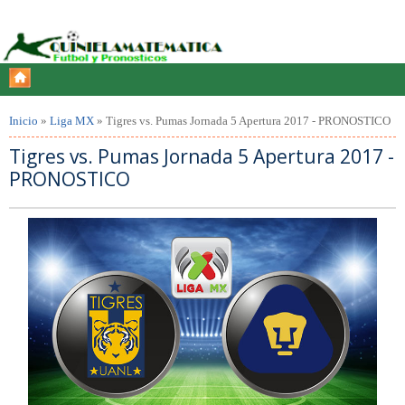
Inicio
»
Liga MX
»
Tigres vs. Pumas Jornada 5 Apertura 2017 - PRONOSTICO
Tigres vs. Pumas Jornada 5 Apertura 2017 -
PRONOSTICO