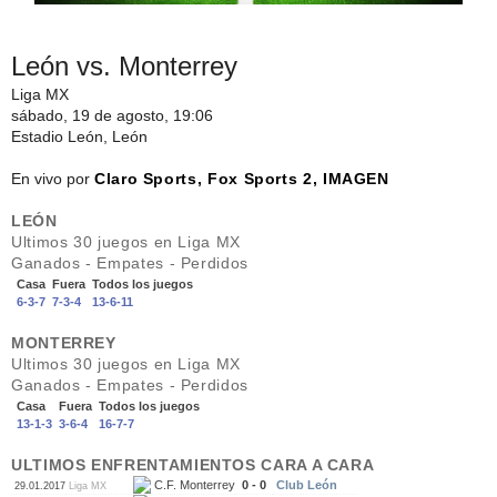
León vs. Monterrey
Liga MX
sábado, 19 de agosto, 19:06
Estadio León, León
En vivo por
Claro Sports, Fox Sports 2, IMAGEN
LEÓN
Ultimos 30 juegos en Liga MX
Ganados - Empates - Perdidos
Casa
Fuera
Todos los juegos
6-3-7
7-3-4
13-6-11
MONTERREY
Ultimos 30 juegos en Liga MX
Ganados - Empates - Perdidos
Casa
Fuera
Todos los juegos
13-1-3
3-6-4
16-7-7
ULTIMOS ENFRENTAMIENTOS CARA A CARA
C.F. Monterrey
0 - 0
Club León
29.01.2017
Liga MX