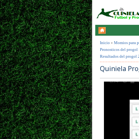
Inicio
»
Momios para p
Pronosticos del progol
Resultados del progol
Quiniela Pro