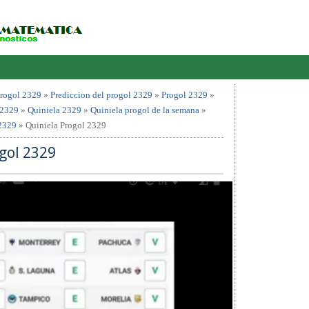
rogol 2329
»
Prediccion del progol 2329
»
Progol 2329
»
 2329
»
Quiniela 2329
»
Quiniela progol de la semana
»
 2329
»
Quiniela Progol 2329
gol 2329