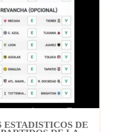
 ESTADISTICOS DE