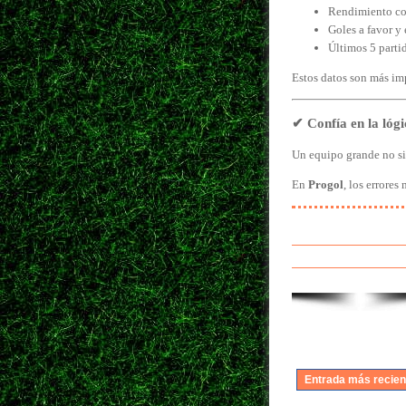
Rendimiento co
Goles a favor y 
Últimos 5 parti
Estos datos son más im
✔ Confía en la lógi
Un equipo grande no s
En
Progol
, los errore
Entrada más recien