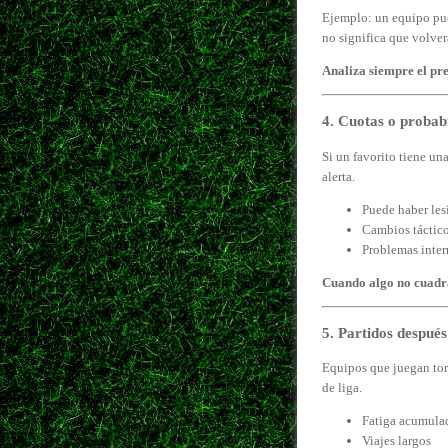
Ejemplo: un equipo pue
no significa que volver
Analiza siempre el pre
4. Cuotas o probab
Si un favorito tiene un
alerta.
Puede haber les
Cambios táctico
Problemas inter
Cuando algo no cuadr
5. Partidos despué
Equipos que juegan torn
de liga.
Fatiga acumula
Viajes largos