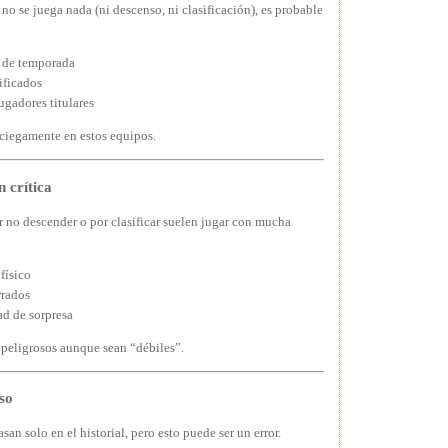
no se juega nada (ni descenso, ni clasificación), es probable
l de temporada
ificados
ugadores titulares
 ciegamente en estos equipos.
n crítica
 no descender o por clasificar suelen jugar con mucha
físico
rrados
ad de sorpresa
peligrosos aunque sean “débiles”.
so
an solo en el historial, pero esto puede ser un error.