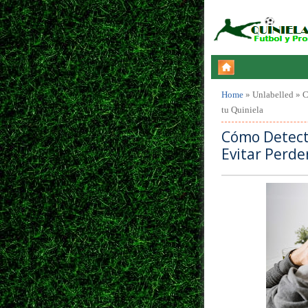
Home
»
Unlabelled
»
C
tu Quiniela
Cómo Detecta
Evitar Perde