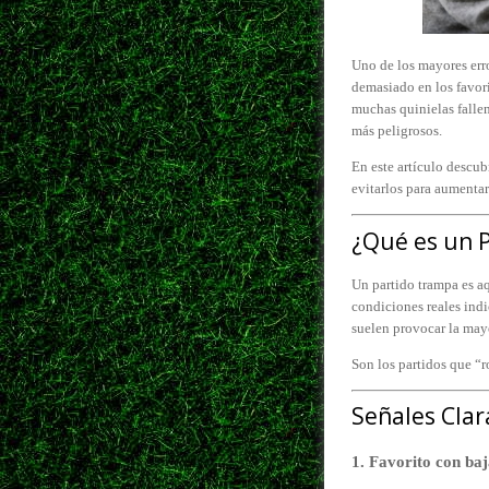
Uno de los mayores err
demasiado en los favori
muchas quinielas falle
más peligrosos.
En este artículo descub
evitarlos para aumentar
¿Qué es un 
Un partido trampa es aq
condiciones reales indi
suelen provocar la mayo
Son los partidos que “r
Señales Cla
1. Favorito con ba