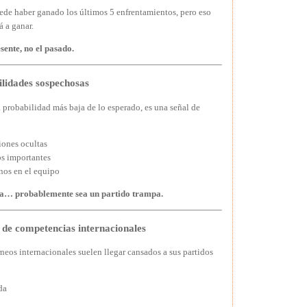
de haber ganado los últimos 5 enfrentamientos, pero eso
á a ganar.
sente, no el pasado.
ilidades sospechosas
a probabilidad más baja de lo esperado, es una señal de
iones ocultas
s importantes
nos en el equipo
a… probablemente sea un partido trampa.
s de competencias internacionales
eos internacionales suelen llegar cansados a sus partidos
da