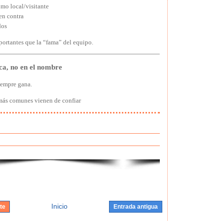
mo local/visitante
en contra
dos
portantes que la “fama” del equipo.
ca, no en el nombre
iempre gana.
s más comunes vienen de confiar
Inicio
te
Entrada antigua