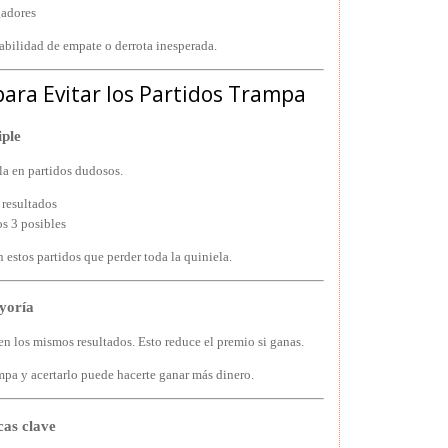
gadores
bilidad de empate o derrota inesperada.
para Evitar los Partidos Trampa
iple
la en partidos dudosos.
 resultados
os 3 posibles
n estos partidos que perder toda la quiniela.
yoría
n los mismos resultados. Esto reduce el premio si ganas.
mpa y acertarlo puede hacerte ganar más dinero.
cas clave