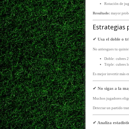
Rotación de ju
Resultado:
mayor proba
Estrategias 
✔ Usa el doble o tr
No arriesgues tu quinie
Doble: cubres 2
Triple: cubres l
Es mejor invertir más e
✔ No sigas a la ma
Muchos jugadores elige
Detectar un partido tra
✔ Analiza estadísti