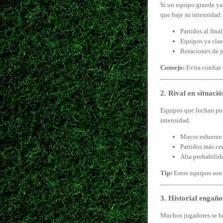
Si un equipo grande ya 
que baje su intensidad.
Partidos al fina
Equipos ya clas
Rotaciones de j
Consejo:
Evita confiar
2. Rival en situació
Equipos que luchan por
intensidad.
Mayor esfuerzo 
Partidos más ce
Alta probabilid
Tip:
Estos equipos son 
3. Historial engaño
Muchos jugadores se bas