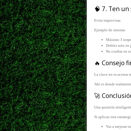
🧠 7. Ten un
Evita improvisar.
Ejemplo de sistema:
Máximo 3 sorpr
Dobles solo en 
No confiar en e
🔥 Consejo fi
La clave no es acertar
Ahí es donde realmente
🚀 Conclusió
Una quiniela inteligent
Si aplicas esta estrategi
Vas a mejorar tu