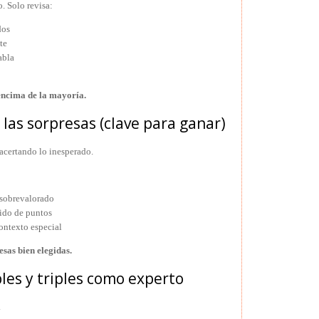
o. Solo revisa:
dos
te
abla
 encima de la mayoría.
 las sorpresas (clave para ganar)
acertando lo inesperado.
á sobrevalorado
gido de puntos
ontexto especial
esas bien elegidas.
bles y triples como experto
.