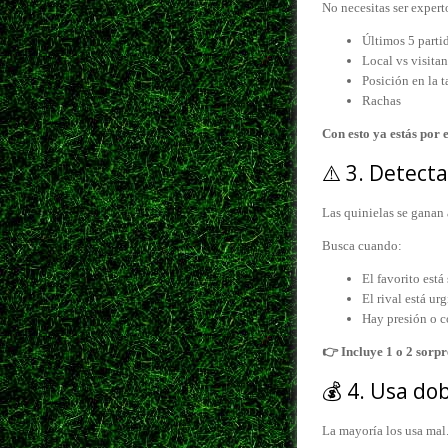
No necesitas ser expert
Últimos 5 parti
Local vs visitan
Posición en la t
Rachas
Con esto ya estás por
⚠️ 3. Detecta
Las quinielas se ganan 
Busca cuando:
El favorito est
El rival está ur
Hay presión o c
👉 Incluye 1 o 2 sorpr
💰 4. Usa do
La mayoría los usa mal