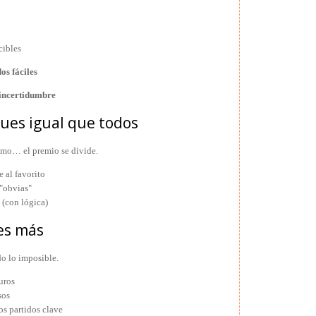
cibles
os fáciles
 incertidumbre
gues igual que todos
ismo… el premio se divide.
 al favorito
 "obvias"
 (con lógica)
es más
do lo imposible.
uros
sos
os partidos clave