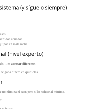
 sistema (y síguelo siempre)
esas
partidos cerrados
quipos en mala racha
nal (nivel experto)
 más… es
acertar diferente
.
 se gana dinero en quinielas.
n
e no elimina el azar, pero sí lo reduce al mínimo.
a:
s aciertos