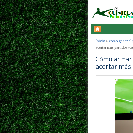
Inicio
»
como ganar el 
acertar más partidos (G
Cómo armar u
acertar más 