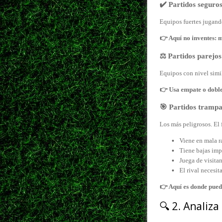
✔️ Partidos seguro
Equipos fuertes jugando
👉 Aquí no inventes: m
⚖️ Partidos parejos
Equipos con nivel simil
👉 Usa empate o doble
🎯 Partidos tramp
Los más peligrosos. El 
Viene en mala r
Tiene bajas imp
Juega de visita
El rival necesit
👉 Aquí es donde puede
🔍 2. Analiza