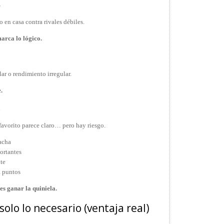
s
 en casa contra rivales débiles.
arca lo lógico.
ar o rendimiento irregular.
.
a
favorito parece claro… pero hay riesgo.
acha
ortantes
nte
a puntos
s ganar la quiniela.
 solo lo necesario (ventaja real)