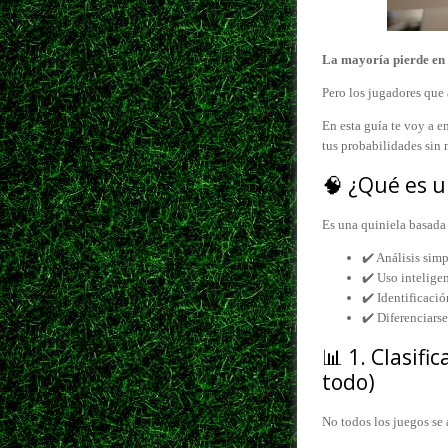
La mayoría pierde en 
Pero los jugadores que
En esta guía te voy a 
tus probabilidades sin 
🧠 ¿Qué es u
Es una quiniela basada
✔️ Análisis simp
✔️ Uso inteligen
✔️ Identificació
✔️ Diferenciarse
📊 1. Clasifi
todo)
No todos los juegos se 