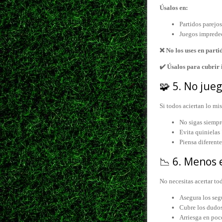
Úsalos en:
Partidos parejos
Juegos imprede
❌ No los uses en partid
✔️ Úsalos para cubrir
🧩 5. No jue
Si todos aciertan lo m
No sigas siempre
Evita quinielas
Piensa diferente
📉 6. Menos 
No necesitas acertar to
Asegura los seg
Cubre los dudo
Arriesga en poc