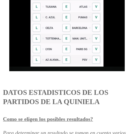
DATOS ESTADISTICOS DE LOS
PARTIDOS DE LA QUINIELA
Como se eligen los posibles resultados?
Para determinar un resultado se toman en cuenta varios