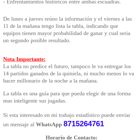
- Enfrentamientos históricos entre ambas escuadras.
De lunes a jueves reúno la información y el viernes a las
11 de la mañana tengo lista la tabla, indicando que
equipos tienen mayor probabilidad de ganar y cual seria
un segundo posible resultado.
Nota Importante:
La tabla no predice el futuro, tampoco le va entregar los
14 partidos ganados de la quiniela, ni mucho menos lo va
hacer millonario de la noche a la mañana.
La tabla es una guía para que pueda elegir de una forma
mas inteligente sus jugadas.
Si esta interesado en mi trabajo estadístico puede enviar
8715264761
un mensaje al
WhatsApp
Horario de Contacto: