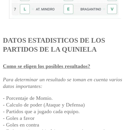
DATOS ESTADISTICOS DE LOS
PARTIDOS DE LA QUINIELA
Como se eligen los posibles resultados?
Para determinar un resultado se toman en cuenta varios
datos importantes:
- Porcentaje de Momio.
- Calculo de poder (Ataque y Defensa)
- Partidos que a jugado cada equipo.
- Goles a favor
- Goles en contra