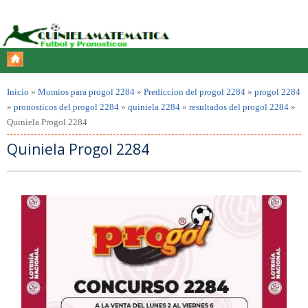
Inicio
»
Momios para progol 2284
»
Prediccion del progol 2284
»
progol 2284
»
pronosticos del progol 2284
»
quiniela 2284
»
resultados del progol 2284
»
Quiniela Progol 2284
Quiniela Progol 2284