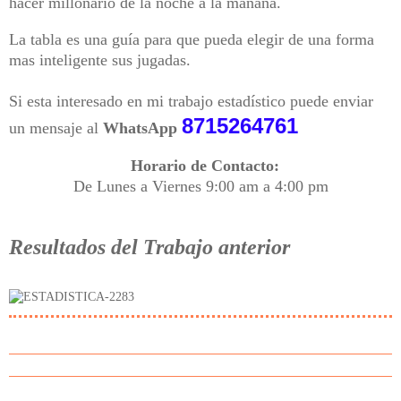
hacer millonario de la noche a la mañana.
La tabla es una guía para que pueda elegir de una forma
mas inteligente sus jugadas.
Si esta interesado en mi trabajo estadístico puede enviar
8715264761
un mensaje al
WhatsApp
Horario de Contacto:
De Lunes a Viernes 9:00 am a 4:00 pm
Resultados del Trabajo anterior