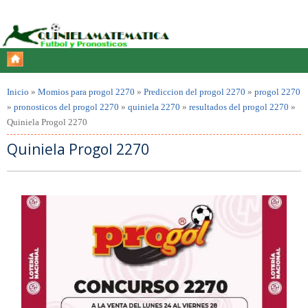
Inicio
»
Momios para progol 2270
»
Prediccion del progol 2270
»
progol 2270
»
pronosticos del progol 2270
»
quiniela 2270
»
resultados del progol 2270
»
Quiniela Progol 2270
Quiniela Progol 2270