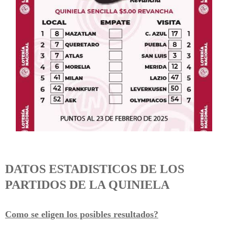
DATOS ESTADISTICOS DE LOS
PARTIDOS DE LA QUINIELA
Como se eligen los posibles resultados?