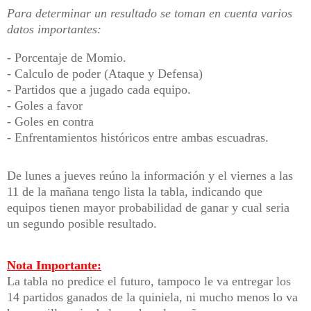
Para determinar un resultado se toman en cuenta varios
datos importantes:
- Porcentaje de Momio.
- Calculo de poder (Ataque y Defensa)
- Partidos que a jugado cada equipo.
- Goles a favor
- Goles en contra
- Enfrentamientos históricos entre ambas escuadras.
De lunes a jueves reúno la información y el viernes a las
11 de la mañana tengo lista la tabla, indicando que
equipos tienen mayor probabilidad de ganar y cual seria
un segundo posible resultado.
Nota Importante:
La tabla no predice el futuro, tampoco le va entregar los
14 partidos ganados de la quiniela, ni mucho menos lo va