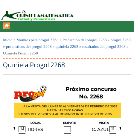
Inicio
»
Momios para progol 2268
»
Prediccion del progol 2268
»
progol 2268
»
pronosticos del progol 2268
»
quiniela 2268
»
resultados del progol 2268
»
Quiniela Progol 2268
Quiniela Progol 2268