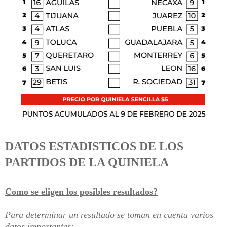
DATOS ESTADISTICOS DE LOS
PARTIDOS DE LA QUINIELA
Como se eligen los posibles resultados?
Para determinar un resultado se toman en cuenta varios
datos importantes: