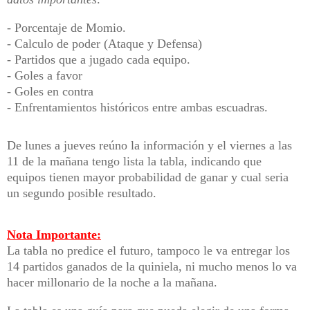
- Porcentaje de Momio.
- Calculo de poder (Ataque y Defensa)
- Partidos que a jugado cada equipo.
- Goles a favor
- Goles en contra
- Enfrentamientos históricos entre ambas escuadras.
De lunes a jueves reúno la información y el viernes a las
11 de la mañana tengo lista la tabla, indicando que
equipos tienen mayor probabilidad de ganar y cual seria
un segundo posible resultado.
Nota Importante:
La tabla no predice el futuro, tampoco le va entregar los
14 partidos ganados de la quiniela, ni mucho menos lo va
hacer millonario de la noche a la mañana.