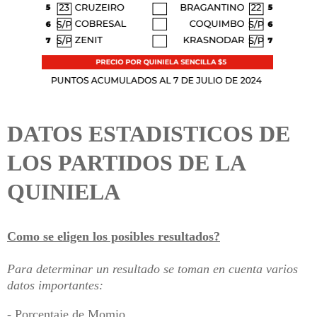
DATOS ESTADISTICOS DE
LOS PARTIDOS DE LA
QUINIELA
Como se eligen los posibles resultados?
Para determinar un resultado se toman en cuenta varios
datos importantes:
- Porcentaje de Momio.