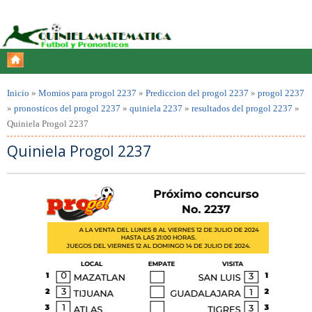
Inicio
»
Momios para progol 2237
»
Prediccion del progol 2237
»
progol 2237
»
pronosticos del progol 2237
»
quiniela 2237
»
resultados del progol 2237
»
Quiniela Progol 2237
Quiniela Progol 2237