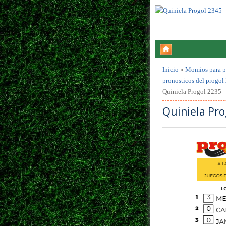
Inicio
»
Momios para p
pronosticos del progol
Quiniela Progol 2235
Quiniela Pro