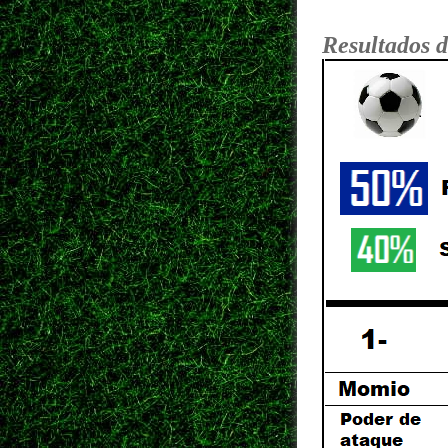
Resultados d