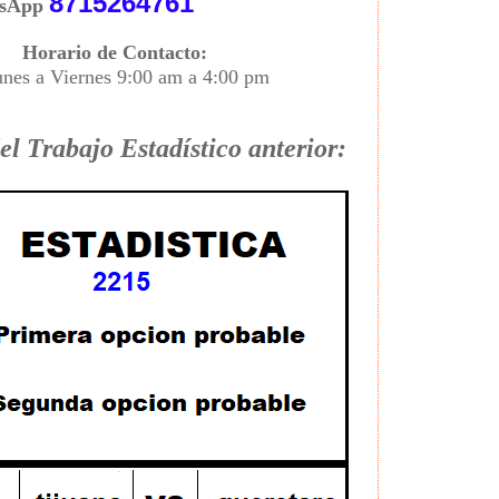
8715264761
sApp
Horario de Contacto:
nes a Viernes 9:00 am a 4:00 pm
el Trabajo Estadístico anterior: