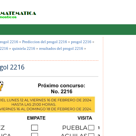
rogol 2216
»
Prediccion del progol 2216
»
progol 2216
»
 2216
»
quiniela 2216
»
resultados del progol 2216
»
gol 2216