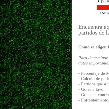
Encuentra aqu
partidos de l
Como se eligen l
Para determinar 
datos importante
- Porcentaje de 
- Calculo de pod
- Partidos que a 
- Goles a favor
- Goles en contra
- Enfrentamientos