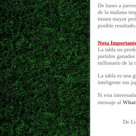
De lunes a jueves
de la mañana teng
tienen mayor pro
posible resultado
Nota Important
La tabla no predi
partidos ganados
millonario de la
La tabla es una 
inteligente sus j
Si esta interesad
mensaje al
What
De Lu