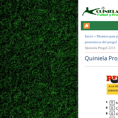
Inicio
»
Momios para p
pronosticos del progol
Quiniela Progol 2211
Quiniela Pro