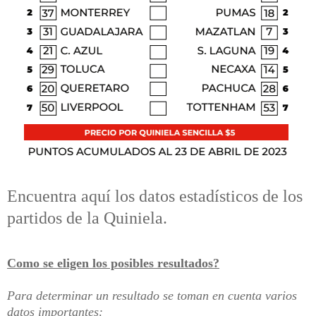
Encuentra aquí los datos estadísticos de los
partidos de la Quiniela.
Como se eligen los posibles resultados?
Para determinar un resultado se toman en cuenta varios
datos importantes: