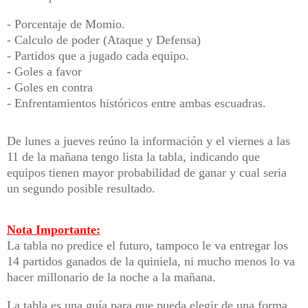
- Porcentaje de Momio.
- Calculo de poder (Ataque y Defensa)
- Partidos que a jugado cada equipo.
- Goles a favor
- Goles en contra
- Enfrentamientos históricos entre ambas escuadras.
De lunes a jueves reúno la información y el viernes a las
11 de la mañana tengo lista la tabla, indicando que
equipos tienen mayor probabilidad de ganar y cual seria
un segundo posible resultado.
Nota Importante:
La tabla no predice el futuro, tampoco le va entregar los
14 partidos ganados de la quiniela, ni mucho menos lo va
hacer millonario de la noche a la mañana.
La tabla es una guía para que pueda elegir de una forma