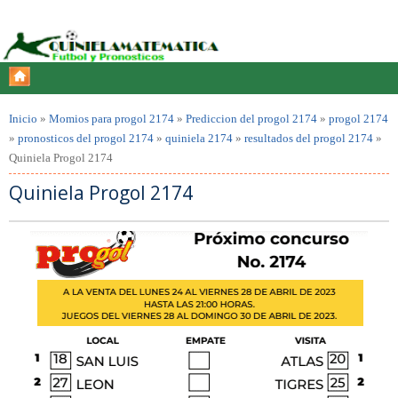
Inicio
»
Momios para progol 2174
»
Prediccion del progol 2174
»
progol 2174
»
pronosticos del progol 2174
»
quiniela 2174
»
resultados del progol 2174
»
Quiniela Progol 2174
Quiniela Progol 2174