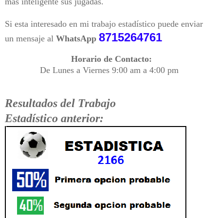
mas inteligente sus jugadas.
Si esta interesado en mi trabajo estadístico puede enviar
8715264761
un mensaje al
WhatsApp
Horario de Contacto:
De Lunes a Viernes 9:00 am a 4:00 pm
Resultados del Trabajo
Estadístico anterior: