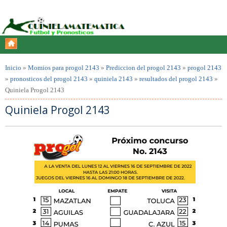
Inicio
»
Momios para progol 2143
»
Prediccion del progol 2143
»
progol 2143
»
pronosticos del progol 2143
»
quiniela 2143
»
resultados del progol 2143
»
Quiniela Progol 2143
Quiniela Progol 2143