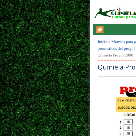
Inicio
»
Momios para p
pronosticos del progol
Quiniela Progol 2098
Quiniela Pro