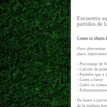
Encuentra aqu
partidos de l
Como se eligen l
Para determinar 
datos importante
- Porcentaje de 
- Calculo de pod
- Partidos que a 
- Goles a favor
- Goles en contra
- Enfrentamientos
De lunes a jueves
de la mañana teng