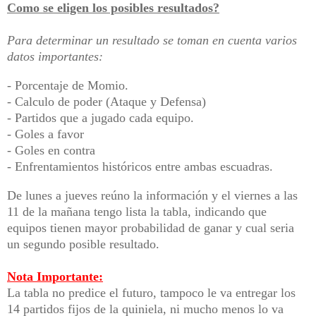
Como se eligen los posibles resultados?
Para determinar un resultado se toman en cuenta varios
datos importantes:
- Porcentaje de Momio.
- Calculo de poder (Ataque y Defensa)
- Partidos que a jugado cada equipo.
- Goles a favor
- Goles en contra
- Enfrentamientos históricos entre ambas escuadras.
De lunes a jueves reúno la información y el viernes a las
11 de la mañana tengo lista la tabla, indicando que
equipos tienen mayor probabilidad de ganar y cual seria
un segundo posible resultado.
Nota Importante:
La tabla no predice el futuro, tampoco le va entregar los
14 partidos fijos de la quiniela, ni mucho menos lo va