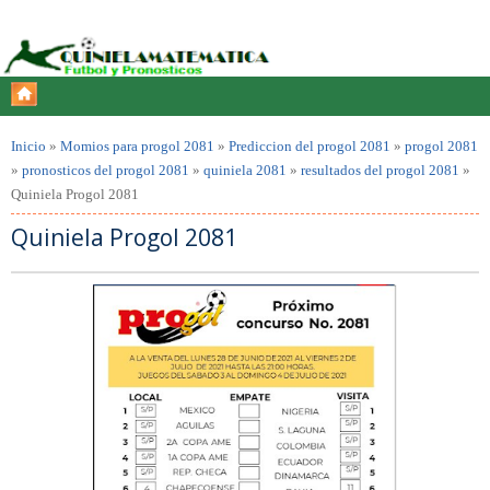
Inicio
»
Momios para progol 2081
»
Prediccion del progol 2081
»
progol 2081
»
pronosticos del progol 2081
»
quiniela 2081
»
resultados del progol 2081
»
Quiniela Progol 2081
Quiniela Progol 2081