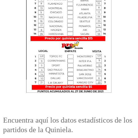
Encuentra aquí los datos estadísticos de los
partidos de la Quiniela.