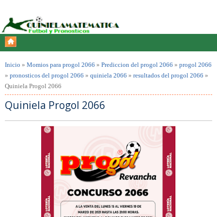
Inicio
»
Momios para progol 2066
»
Prediccion del progol 2066
»
progol 2066
»
pronosticos del progol 2066
»
quiniela 2066
»
resultados del progol 2066
»
Quiniela Progol 2066
Quiniela Progol 2066