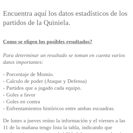
Encuentra aquí los datos estadísticos de los
partidos de la Quiniela.
Como se eligen los posibles resultados?
Para determinar un resultado se toman en cuenta varios
datos importantes:
- Porcentaje de Momio.
- Calculo de poder (Ataque y Defensa)
- Partidos que a jugado cada equipo.
- Goles a favor
- Goles en contra
- Enfrentamientos históricos entre ambas escuadras.
De lunes a jueves reúno la información y el viernes a las
11 de la mañana tengo lista la tabla, indicando que