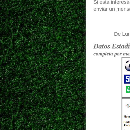
Si esta interes
enviar un mens
De Lun
Datos Estadí
completa por me