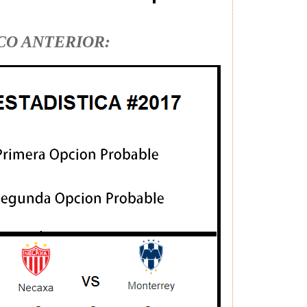
CO ANTERIOR: