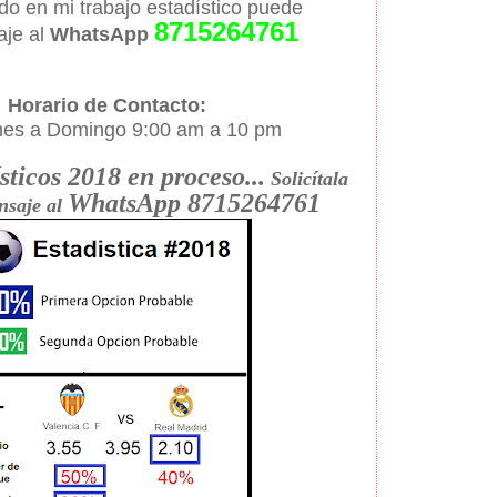
ado en mi trabajo estadístico puede
8715264761
aje al
WhatsApp
Horario de Contacto:
es a Domingo 9:00 am a 10 pm
sticos 2018 en proceso...
Solicítala
WhatsApp 8715264761
nsaje al