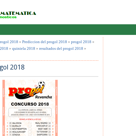
rogol 2018
»
Prediccion del progol 2018
»
progol 2018
»
 2018
»
quiniela 2018
»
resultados del progol 2018
»
gol 2018