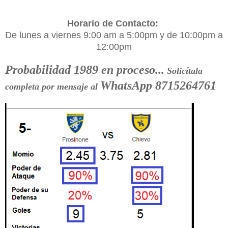
Horario de Contacto:
De lunes a viernes 9:00 am a 5:00pm y de 10:00pm a
12:00pm
Probabilidad 1989 en proceso...
Solicítala
WhatsApp 8715264761
completa por mensaje al