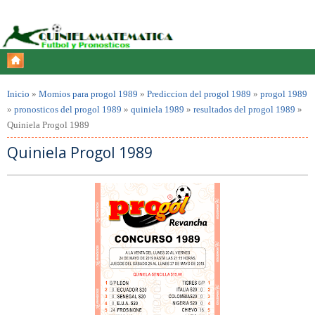
Inicio
»
Momios para progol 1989
»
Prediccion del progol 1989
»
progol 1989
»
pronosticos del progol 1989
»
quiniela 1989
»
resultados del progol 1989
»
Quiniela Progol 1989
Quiniela Progol 1989