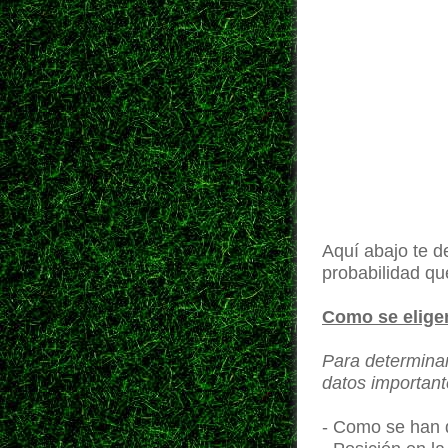
Aquí abajo te de
probabilidad q
Como se eligen
Para determinar
datos important
- Como se han d