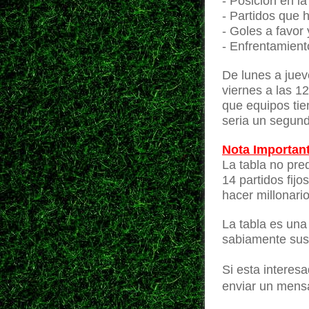
- Posición en la
- Partidos que 
- Goles a favor 
- Enfrentamient
De lunes a juev
viernes a las 12
que equipos tie
seria un segund
Nota Important
La tabla no pred
14 partidos fijo
hacer millonari
La tabla es una
sabiamente sus 
Si esta interes
enviar un mens