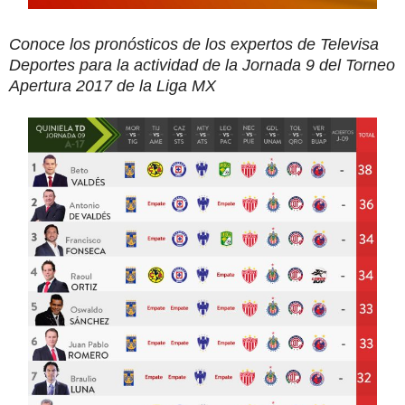
Conoce los pronósticos de los expertos de Televisa
Deportes para la actividad de la Jornada 9 del Torneo
Apertura 2017 de la Liga MX