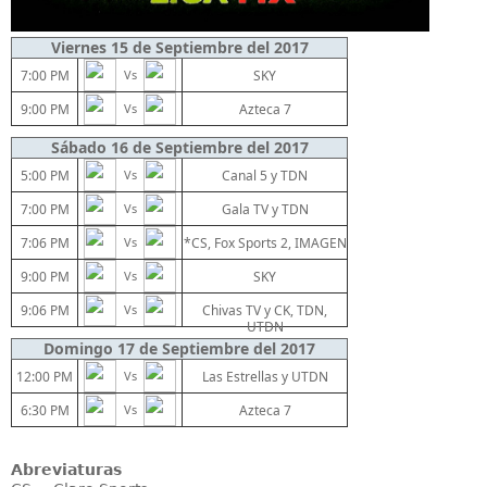
Viernes 15 de Septiembre del 2017
7:00 PM
Vs
SKY
9:00 PM
Vs
Azteca 7
Sábado 16 de Septiembre del 2017
5:00 PM
Vs
Canal 5 y TDN
7:00 PM
Vs
Gala TV y TDN
7:06 PM
Vs
*CS, Fox Sports 2, IMAGEN
9:00 PM
Vs
SKY
9:06 PM
Vs
Chivas TV y CK, TDN,
UTDN
Domingo 17 de Septiembre del 2017
12:00 PM
Vs
Las Estrellas y UTDN
6:30 PM
Vs
Azteca 7
Abreviaturas