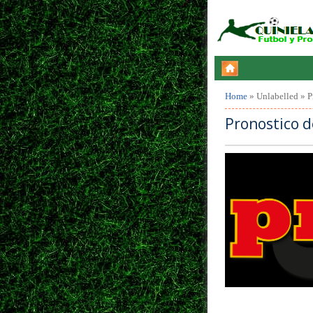
Home
»
Unlabelled
»
P
Pronostico 