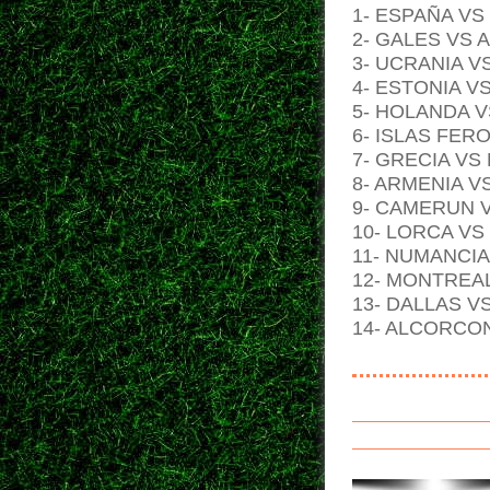
1- ESPAÑA VS 
2- GALES VS 
3- UCRANIA V
4- ESTONIA V
5- HOLANDA V
6- ISLAS FER
7- GRECIA VS
8- ARMENIA V
9- CAMERUN V
10- LORCA VS
11- NUMANCIA
12- MONTREA
13- DALLAS VS
14- ALCORCO