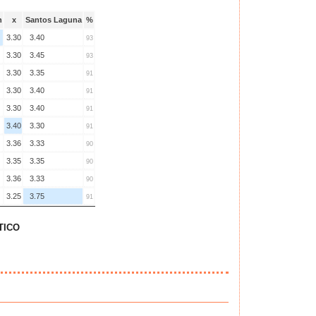
n
x
Santos Laguna
%
8
3.30
3.40
93
5
3.30
3.45
93
2
3.30
3.35
91
1
3.30
3.40
91
1
3.30
3.40
91
0
3.40
3.30
91
5
3.36
3.33
90
5
3.35
3.35
90
5
3.36
3.33
90
1
3.25
3.75
91
TICO