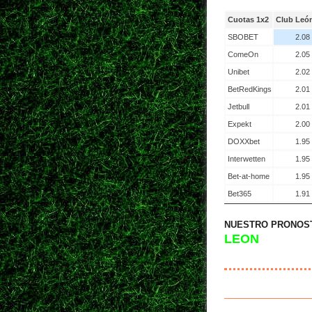
Cuotas 1x2
Club Leó
SBOBET
2.0
ComeOn
2.0
Unibet
2.0
BetRedKings
2.0
Jetbull
2.0
Expekt
2.0
DOXXbet
1.9
Interwetten
1.9
Bet-at-home
1.9
Bet365
1.9
NUESTRO PRONOS
LEON