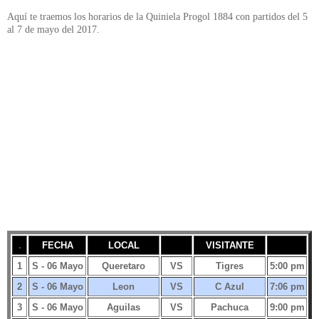
Aquí te traemos los horarios de la Quiniela Progol 1884 con partidos del 5
al 7 de mayo del 2017.
.
FECHA
LOCAL
VISITANTE
1
S - 06 Mayo
Queretaro
VS
Tigres
5:00 pm
2
S - 06 Mayo
Leon
VS
C Azul
7:06 pm
3
S - 06 Mayo
Aguilas
VS
Pachuca
9:00 pm