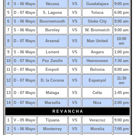
4
S - 06 Mayo
Necaxa
VS
Guadalajara
9:00 pm
5
D - 07 Mayo
S. Laguna
VS
Toluca
6:00 pm
6
S - 06 Mayo
Bournemouth
VS
Stoke City
9:00 am
7
S - 06 Mayo
Burnley
VS
W. Bromwich
9:00 am
10:00
8
D - 07 Mayo
Arsenal
VS
Man United
am
9
S - 06 Mayo
Lorient
VS
Angers
1:00 pm
10
D - 07 Mayo
Pez Zwolle
VS
Heerenveen
7:30 am
11
D - 07 Mayo
Empoli
VS
Bolonia
8:00 am
11:30
12
D - 07 Mayo
D. la Coruna
VS
Espanyol
am
13
D - 07 Mayo
Malaga
VS
Celta
1:45 pm
14
D - 07 Mayo
Marsella
VS
Niza
2:00 pm
R E V A N C H A
1
V - 05 Mayo
Tijuana
VS
Veracruz
9:00 pm
2
S - 06 Mayo
Monterrey
VS
Morelia
7:00 pm