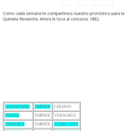
Como cada semana te compartimos nuestro pronóstico para la
Quiniela Revancha. Ahora le toca al concurso 1882.
QUERETARO
EMPATE
CHIAPAS
PUMAS
EMPATE
VERACRUZ
SWANSEA
EMPATE
STOKE CITY