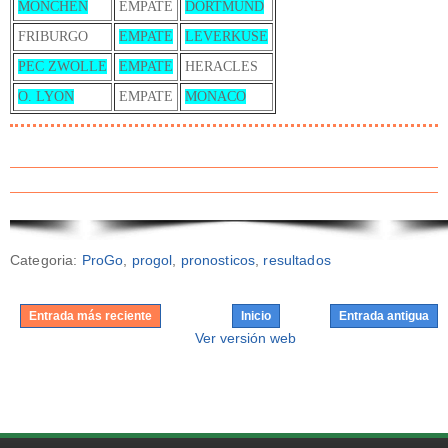
MONCHEN
EMPATE
DORTMUND
FRIBURGO
EMPATE
LEVERKUSE
PEC ZWOLLE
EMPATE
HERACLES
O. LYON
EMPATE
MONACO
Categoria:
ProGo
,
progol
,
pronosticos
,
resultados
Entrada más reciente
Inicio
Entrada antigua
Ver versión web