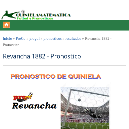
Inicio
»
ProGo
»
progol
»
pronosticos
»
resultados
»
Revancha 1882 -
Pronostico
Revancha 1882 - Pronostico