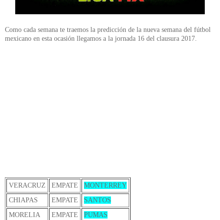
Como cada semana te traemos la predicción de la nueva semana del fútbol
mexicano en esta ocasión llegamos a la jornada 16 del clausura 2017.
VERACRUZ
EMPATE
MONTERREY
CHIAPAS
EMPATE
SANTOS
MORELIA
EMPATE
PUMAS