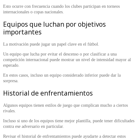
Esto ocurre con frecuencia cuando los clubes participan en torneos
internacionales o copas nacionales.
Equipos que luchan por objetivos
importantes
La motivación puede jugar un papel clave en el fútbol.
Un equipo que lucha por evitar el descenso o por clasificar a una
competición internacional puede mostrar un nivel de intensidad mayor al
esperado.
En estos casos, incluso un equipo considerado inferior puede dar la
sorpresa.
Historial de enfrentamientos
Algunos equipos tienen estilos de juego que complican mucho a ciertos
rivales.
Incluso si uno de los equipos tiene mejor plantilla, puede tener dificultades
contra ese adversario en particular.
Revisar el historial de enfrentamientos puede ayudarte a detectar estos