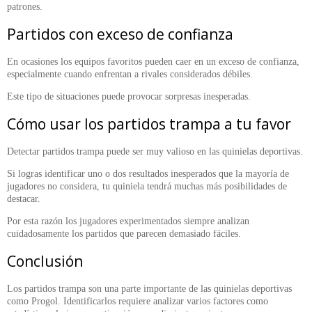
patrones.
Partidos con exceso de confianza
En ocasiones los equipos favoritos pueden caer en un exceso de confianza,
especialmente cuando enfrentan a rivales considerados débiles.
Este tipo de situaciones puede provocar sorpresas inesperadas.
Cómo usar los partidos trampa a tu favor
Detectar partidos trampa puede ser muy valioso en las quinielas deportivas.
Si logras identificar uno o dos resultados inesperados que la mayoría de
jugadores no considera, tu quiniela tendrá muchas más posibilidades de
destacar.
Por esta razón los jugadores experimentados siempre analizan
cuidadosamente los partidos que parecen demasiado fáciles.
Conclusión
Los partidos trampa son una parte importante de las quinielas deportivas
como Progol. Identificarlos requiere analizar varios factores como