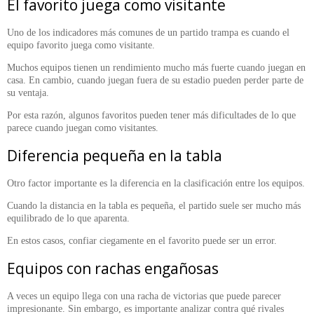
El favorito juega como visitante
Uno de los indicadores más comunes de un partido trampa es cuando el
equipo favorito juega como visitante.
Muchos equipos tienen un rendimiento mucho más fuerte cuando juegan en
casa. En cambio, cuando juegan fuera de su estadio pueden perder parte de
su ventaja.
Por esta razón, algunos favoritos pueden tener más dificultades de lo que
parece cuando juegan como visitantes.
Diferencia pequeña en la tabla
Otro factor importante es la diferencia en la clasificación entre los equipos.
Cuando la distancia en la tabla es pequeña, el partido suele ser mucho más
equilibrado de lo que aparenta.
En estos casos, confiar ciegamente en el favorito puede ser un error.
Equipos con rachas engañosas
A veces un equipo llega con una racha de victorias que puede parecer
impresionante. Sin embargo, es importante analizar contra qué rivales