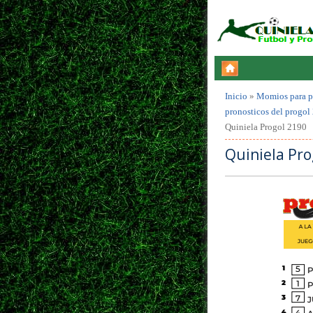
Inicio
»
Momios para p
pronosticos del progol
Quiniela Progol 2190
Quiniela Pro