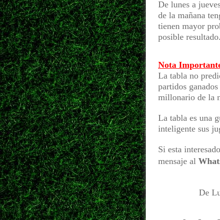
De lunes a jueves
de la mañana teng
tienen mayor pro
posible resultado
Nota Important
La tabla no predi
partidos ganados
millonario de la
La tabla es una 
inteligente sus j
Si esta interesad
mensaje al
What
De Lu