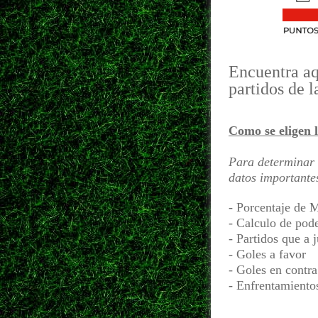
Encuentra aqu
partidos de l
Como se eligen l
Para determinar 
datos importante
- Porcentaje de 
- Calculo de pod
- Partidos que a 
- Goles a favor
- Goles en contra
- Enfrentamientos