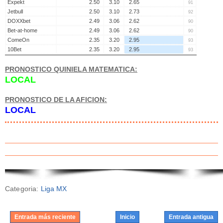
Expekt
2.50
3.10
2.65
91
Jetbull
2.50
3.10
2.73
92
DOXXbet
2.49
3.06
2.62
90
Bet-at-home
2.49
3.06
2.62
90
ComeOn
2.35
3.20
2.95
93
10Bet
2.35
3.20
2.95
93
PRONOSTICO QUINIELA MATEMATICA:
LOCAL
PRONOSTICO DE LA AFICION:
LOCAL
Categoria:
Liga MX
Entrada más reciente
Inicio
Entrada antigua