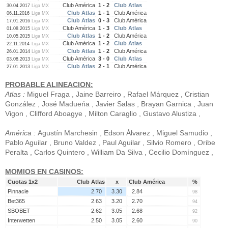
Club América
1 - 2
Club Atlas
30.04.2017
Liga MX
Club Atlas
1 - 1
Club América
06.11.2016
Liga MX
Club Atlas
0 - 3
Club América
17.01.2016
Liga MX
Club América
1 - 3
Club Atlas
01.08.2015
Liga MX
Club Atlas
1 - 2
Club América
10.05.2015
Liga MX
Club América
1 - 2
Club Atlas
22.11.2014
Liga MX
Club Atlas
1 - 2
Club América
26.01.2014
Liga MX
Club América
3 - 0
Club Atlas
03.08.2013
Liga MX
Club Atlas
2 - 1
Club América
27.01.2013
Liga MX
PROBABLE ALINEACION:
Atlas :
Miguel Fraga , Jaine Barreiro , Rafael Márquez , Cristian
González , José Madueńa , Javier Salas , Brayan Garnica , Juan
Vigon , Clifford Aboagye , Milton Caraglio , Gustavo Alustiza ,
América :
Agustín Marchesin , Edson Álvarez , Miguel Samudio ,
Pablo Aguilar , Bruno Valdez , Paul Aguilar , Silvio Romero , Oribe
Peralta , Carlos Quintero , William Da Silva , Cecilio Domínguez ,
MOMIOS EN CASINOS:
Cuotas 1x2
Club Atlas
x
Club América
%
Pinnacle
2.70
3.30
2.84
98
Bet365
2.63
3.20
2.70
94
SBOBET
2.62
3.05
2.68
92
Interwetten
2.50
3.05
2.60
90