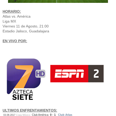
HORARIO:
Atlas vs. América
Liga MX
Viernes 11 de Agosto, 21:00
Estadio Jalisco, Guadalajara
EN VIVO POR:
ULTIMOS ENFRENTAMIENTOS:
Club América
0 - 1
Club Atlas
03.08.2017
Copa México