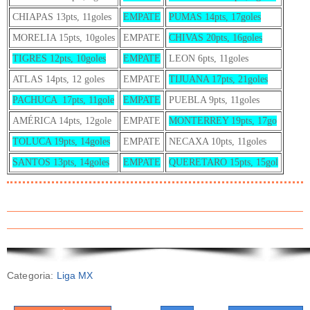
CHIAPAS 13pts, 11goles
EMPATE
PUMAS 14pts, 17goles
MORELIA 15pts, 10goles
EMPATE
CHIVAS 20pts, 16goles
TIGRES 12pts, 10goles
EMPATE
LEON 6pts, 11goles
ATLAS 14pts, 12 goles
EMPATE
TIJUANA 17pts, 21goles
PACHUCA 17pts, 11gole
EMPATE
PUEBLA 9pts, 11goles
AMÉRICA 14pts, 12gole
EMPATE
MONTERREY 19pts, 17go
TOLUCA 19pts, 14goles
EMPATE
NECAXA 10pts, 11goles
SANTOS 13pts, 14goles
EMPATE
QUERETARO 15pts, 15gol
Categoria:
Liga MX